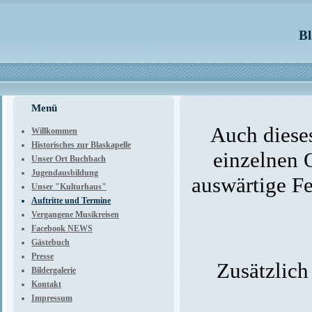
Bl
Menü
Auch dieses
Willkommen
Historisches zur Blaskapelle
einzelnen 
Unser Ort Buchbach
Jugendausbildung
auswärtige F
Unser "Kulturhaus"
Auftritte und Termine
Vergangene Musikreisen
Facebook NEWS
Gästebuch
Presse
Zusätzlich
Bildergalerie
Kontakt
Impressum