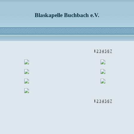
Blaskapelle Buchbach e.V.
1
2
3
4
5
6
7
1
2
3
4
5
6
7