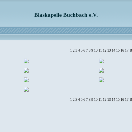
Blaskapelle Buchbach e.V.
1
2
3
4
5
6
7
8
9
10
11
12
13
14
15
16
17
1
1
2
3
4
5
6
7
8
9
10
11
12
13
14
15
16
17
1