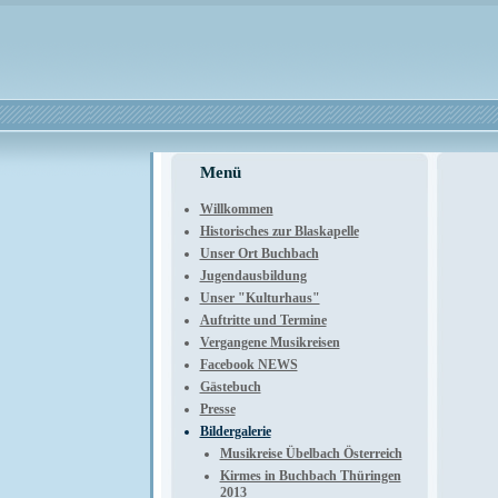
Menü
Willkommen
Historisches zur Blaskapelle
Unser Ort Buchbach
Jugendausbildung
Unser "Kulturhaus"
Auftritte und Termine
Vergangene Musikreisen
Facebook NEWS
Gästebuch
Presse
Bildergalerie
Musikreise Übelbach Österreich
Kirmes in Buchbach Thüringen
2013